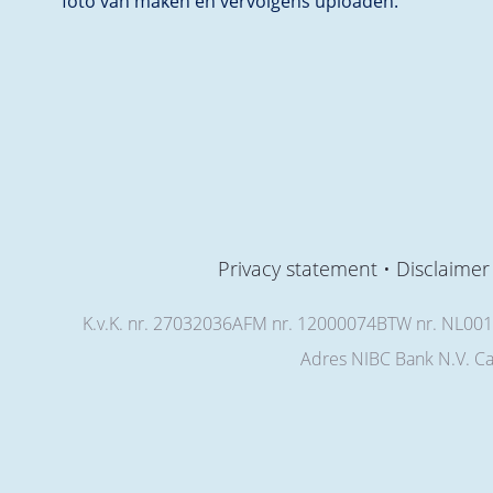
foto van maken en vervolgens uploaden.
Privacy statement
Disclaimer
K.v.K. nr. 27032036AFM nr. 12000074BTW nr. NL001
Adres NIBC Bank N.V. Ca